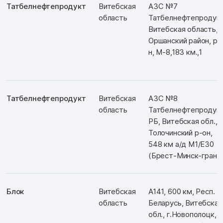
Татбелнефтепродукт
Витебская
АЗС №7
область
Татбелнефтепродукт
Витебская область,
Оршанский район, р-
н, М-8,183 км.,1
Татбелнефтепродукт
Витебская
АЗС №8
область
Татбелнефтепродукт
РБ, Витебская обл.,
Толочинский р-он,
548 км а/д М1/Е30
(Брест-Минск-гран
Блок
Витебская
А141, 600 км, Респ.
область
Беларусь, Витебская
обл., г.Новополоцк,