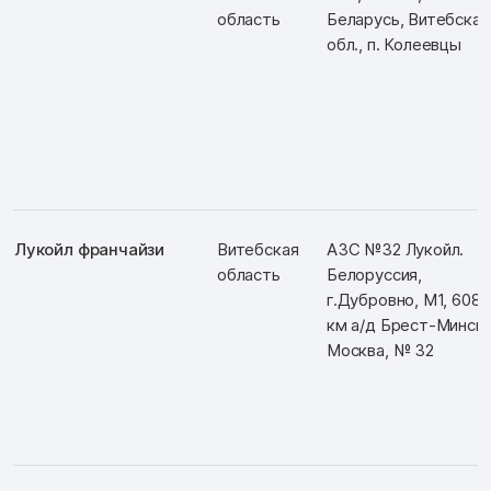
область
Беларусь, Витебская
обл., п. Колеевцы
Лукойл франчайзи
Витебская
АЗС №32 Лукойл.
область
Белоруссия,
г.Дубровно, М1, 608-
км а/д Брест-Минск-
Москва, № 32