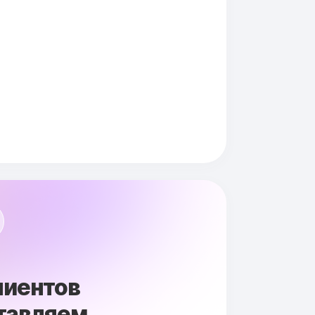
лиентов
тавляем