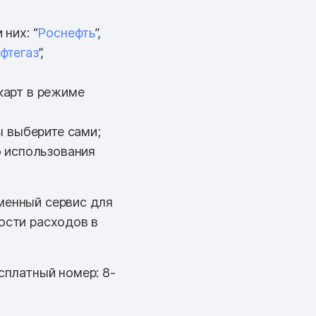
них: “
Роснефть
”,
фтегаз
”,
карт в режиме
ы выберите сами;
о использования
менный сервис для
ости расходов в
сплатный номер: 8-