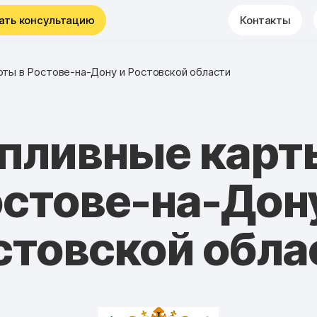
ать консультацию
Контакты
рты в Ростове-на-Дону и Ростовской области
пливные карт
стове-на-Дон
стовской обла