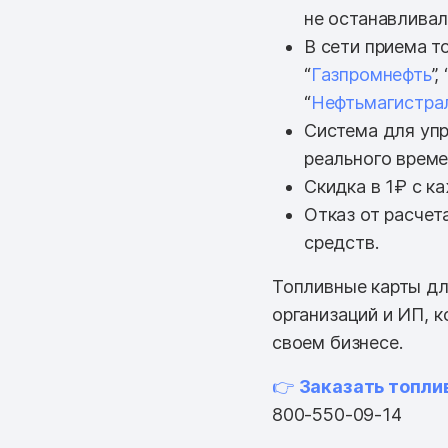
не останавливал
В сети приема т
“
Газпромнефть
”, 
“
Нефтьмагистра
Система для упр
реального врем
Скидка в 1₽ с к
Отказ от расчет
средств.
Топливные карты дл
организаций и ИП, 
своем бизнесе.
👉
Заказать топли
800-550-09-14