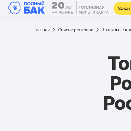
Заказ
Главная
Список регионов
Топливные ка
То
Ро
Ро