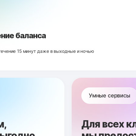
ние баланса
течение 15 минут даже в выходные и ночью
Умные сервисы
м,
Для всех к
выгодно.
мы предос