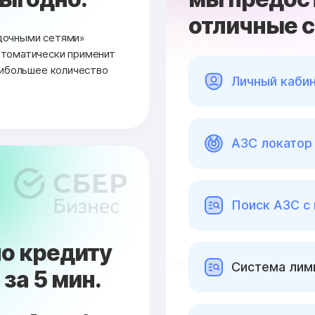
отличные 
дочными сетями»
втоматически применит
аибольшее количество
Личный каби
АЗС локатор 
Поиск АЗС с
о кредиту
Cистема лими
за 5 мин.