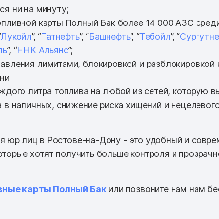
ся ни на минуту;
опливной карты Полный Бак более 14 000 АЗС среди 
“
Лукойл
”, “
Татнефть
”, “
Башнефть
”, “
Тебойл
”, “
Сургутне
ль
”, “
ННК Альянс
”;
авления лимитами, блокировкой и разблокировкой 
ени
аждого литра топлива на любой из сетей, которую в
а в наличных, снижение риска хищений и нецелевог
я юр лиц в Ростове-на-Дону - это удобный и совре
которые хотят получить больше контроля и прозрачн
вные карты Полный Бак
или позвоните нам нам бе