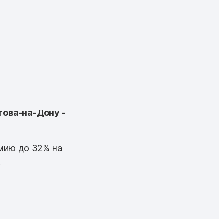
това-на-Дону -
мию до 32% на
.