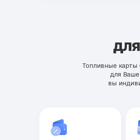
для
Топливные карты 
для Ваше
вы индиви