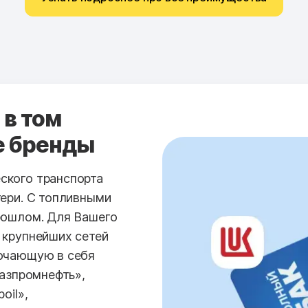
 в том
е бренды
ского транспорта
тери. С топливными
рошлом. Для Вашего
 крупнейших сетей
лючающую в себя
Газпромнефть»,
oil»,