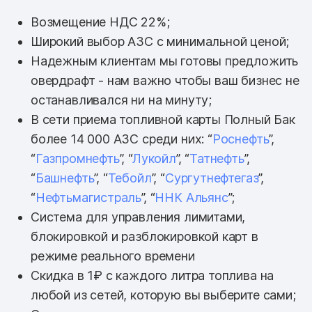
Возмещение НДС 22%;
Широкий выбор АЗС с минимальной ценой;
Надежным клиентам мы готовы предложить
овердрафт - нам важно чтобы ваш бизнес не
останавливался ни на минуту;
В сети приема топливной карты Полный Бак
более 14 000 АЗС среди них: “
Роснефть
”,
“
Газпромнефть
”, “
Лукойл
”, “
Татнефть
”,
“
Башнефть
”, “
Тебойл
”, “
Сургутнефтегаз
”,
“
Нефтьмагистраль
”, “
ННК Альянс
”;
Система для управления лимитами,
блокировкой и разблокировкой карт в
режиме реального времени
Скидка в 1₽ с каждого литра топлива на
любой из сетей, которую вы выберите сами;