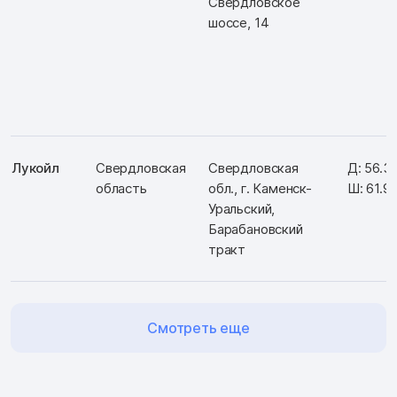
Свердловское
шоссе, 14
Лукойл
Свердловская
Свердловская
Д: 56.3
область
обл., г. Каменск-
Ш: 61.9
Уральский,
Барабановский
тракт
Смотреть еще