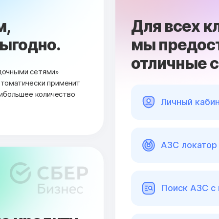
м,
Для всех к
выгодно.
мы предос
отличные 
дочными сетями»
втоматически применит
аибольшее количество
Личный каби
АЗС локатор 
Поиск АЗС с