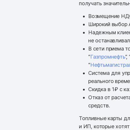
получать значитель
Возмещение НД
Широкий выбор 
Надежным клиен
не останавливал
В сети приема т
“
Газпромнефть
”, 
“
Нефтьмагистра
Система для упр
реального врем
Скидка в 1₽ с к
Отказ от расчет
средств.
Топливные карты дл
и ИП, которые хотя