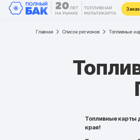
Заказ
Главная
Список регионов
Топливные ка
Топлив
Топливные карты д
края!