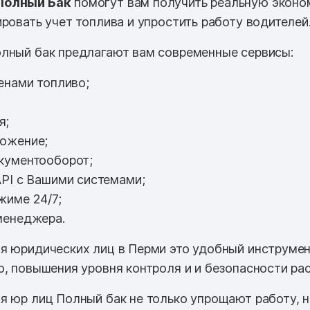
Полный Бак
помогут вам получить реальную эконо
ровать учет топлива и упростить работу водителей
лный бак предлагают вам современные сервисы:
енами топливо;
я;
ожение;
кументооборот;
PI с Вашими системами;
жиме 24/7;
менеджера.
я юридических лиц в Перми это удобный инструме
о, повышения уровня контроля и и безопасности ра
я юр лиц Полный бак не только упрощают работу, 