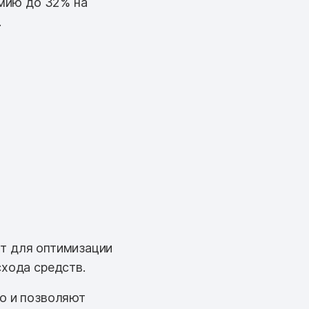
мию до 32% на
.
нт для оптимизации
схода средств.
но и позволяют