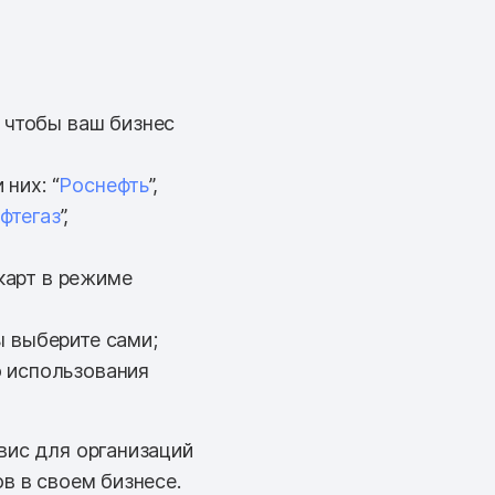
 чтобы ваш бизнес
них: “
Роснефть
”,
фтегаз
”,
карт в режиме
ы выберите сами;
о использования
вис для организаций
в в своем бизнесе.