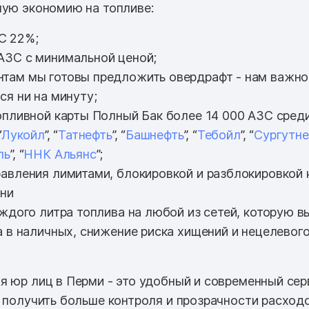
ную экономию на топливе:
С 22%;
АЗС с минимальной ценой;
там мы готовы предложить овердрафт - нам важно
ся ни на минуту;
опливной карты Полный Бак более 14 000 АЗС среди 
“
Лукойл
”, “
Татнефть
”, “
Башнефть
”, “
Тебойл
”, “
Сургутне
ль
”, “
ННК Альянс
”;
авления лимитами, блокировкой и разблокировкой 
ени
аждого литра топлива на любой из сетей, которую в
а в наличных, снижение риска хищений и нецелевог
я юр лиц в Перми - это удобный и современный сер
т получить больше контроля и прозрачности расходо