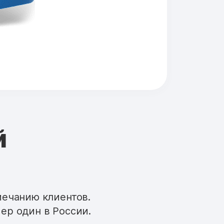
й
мечанию клиентов.
ер один в России.