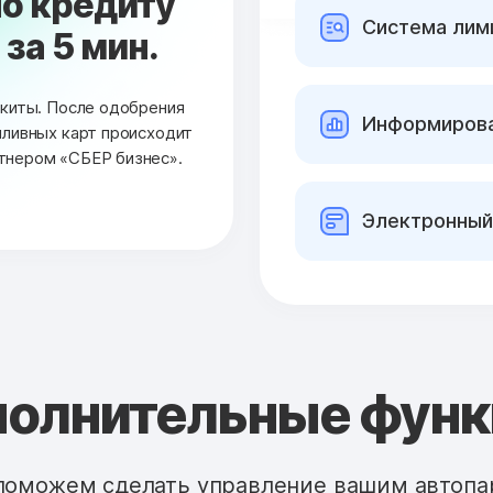
о кредиту
Cистема лими
за 5 мин.
окиты. После одобрения
Информирова
пливных карт происходит
тнером «СБЕР бизнес».
Электронный
олнительные фун
поможем сделать управление вашим автопа