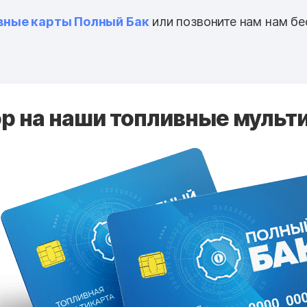
вные карты Полный Бак
или позвоните нам нам бе
 на наши топливные мульти