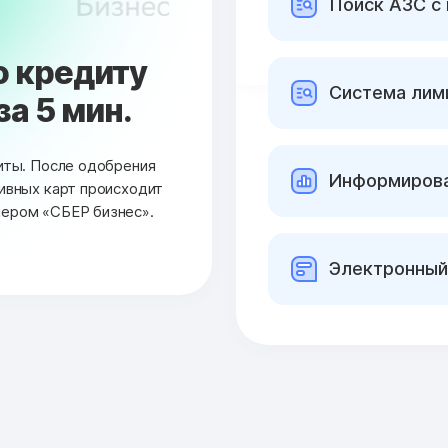
Поиск АЗС с
о кредиту
Cистема лими
за 5 мин.
киты. После одобрения
Информирова
ливных карт происходит
нером «СБЕР бизнес».
Электронный