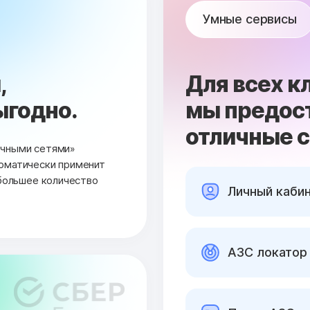
Умные сервисы
,
Для всех к
ыгодно.
мы предос
отличные 
очными сетями»
оматически применит
ибольшее количество
Личный каби
АЗС локатор 