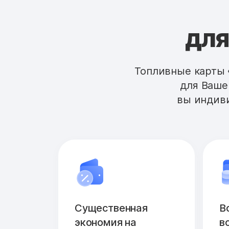
для
Топливные карты 
для Ваше
вы индиви
Существенная
В
экономия на
в