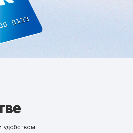
тве
и удобством