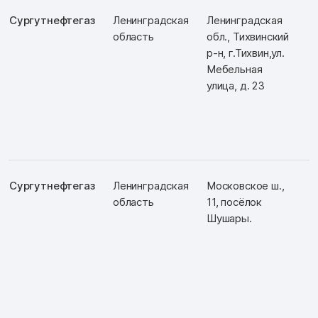
Сургутнефтегаз
Ленинградская
Ленинградская
Д
область
обл., Тихвинский
Ш
р-н, г.Тихвин,ул.
Мебельная
улица, д. 23
Сургутнефтегаз
Ленинградская
Московское ш.,
Д
область
11, посёлок
Ш
Шушары.