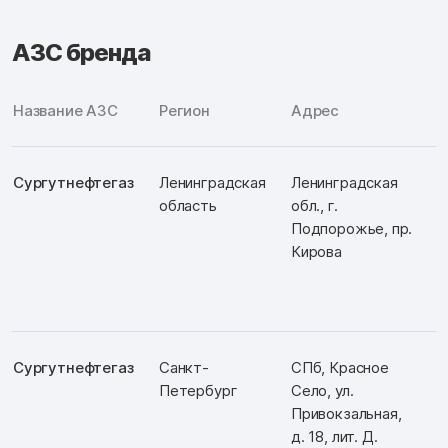
АЗС бренда
Название АЗС
Регион
Адрес
Сургутнефтегаз
Ленинградская
Ленинградская
Д
область
обл., г.
Ш
Подпорожье, пр.
Кирова
Сургутнефтегаз
Санкт-
СПб, Красное
Д
Петербург
Село, ул.
Ш
Привокзальная,
д. 18, лит. Д.