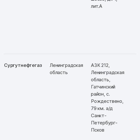
лит.А
Сургутнефтегаз
Ленинградская
АЗК 212,
Д
область
Ленинградская
Ш
область,
Гатчинский
район, с.
Рождествено,
79 км. а/д
Санкт-
Петербург-
Псков