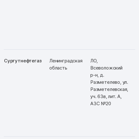
Сургутнефтегаз
Ленинградская
ЛО,
Д
область
Всеволожский
Ш
р-н, д.
Разметелево, ул.
Разметелевская,
уч. 63в, лит. А,
АЗС №20