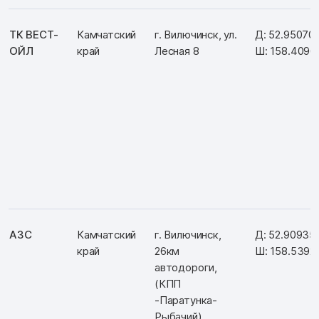
ТК ВЕСТ-
Камчатский
г. Вилючинск, ул.
Д: 52.95070
ОЙЛ
край
Лесная 8
Ш: 158.4096
АЗС
Камчатский
г. Вилючинск,
Д: 52.90935
край
26км
Ш: 158.5392
автодороги,
(КПП
-Паратунка-
Рыбачий)