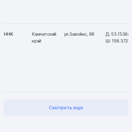
ННК
Камчатский
ул.Завойко, 98
Д: 53.15364
край
Ш: 158.3721
Смотреть еще