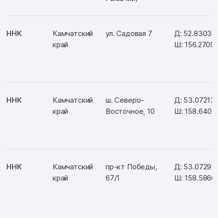
ННК
Камчатский
ул. Садовая 7
Д: 52.83038
край
Ш: 156.2709
ННК
Камчатский
ш. Северо-
Д: 53.07213
край
Восточное, 10
Ш: 158.6409
ННК
Камчатский
пр-кт Победы,
Д: 53.07291
край
67/1
Ш: 158.5866