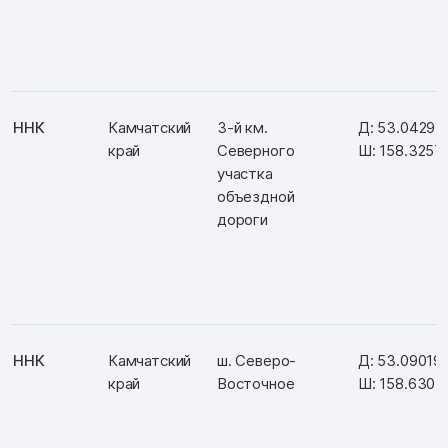
ННК
Камчатский
3-й км.
Д: 53.04295
край
Северного
Ш: 158.3257
участка
объездной
дороги
ННК
Камчатский
ш. Северо-
Д: 53.09019
край
Восточное
Ш: 158.6304