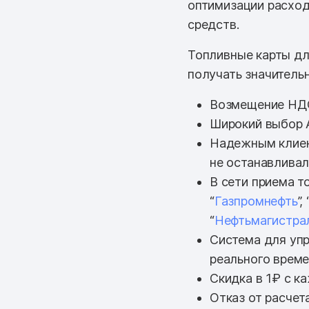
оптимизации расход
средств.
Топливные карты дл
получать значитель
Возмещение НД
Широкий выбор 
Надежным клиен
не останавливал
В сети приема т
“
Газпромнефть
”, 
“
Нефтьмагистра
Система для упр
реального врем
Скидка в 1₽ с к
Отказ от расчет