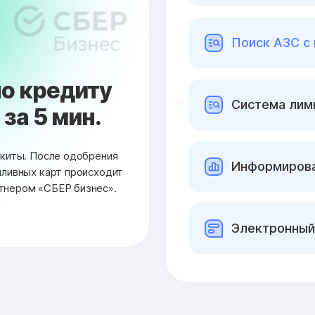
Поиск АЗС с
о кредиту
Cистема лими
за 5 мин.
окиты. После одобрения
Информирова
пливных карт происходит
тнером «СБЕР бизнес».
Электронный