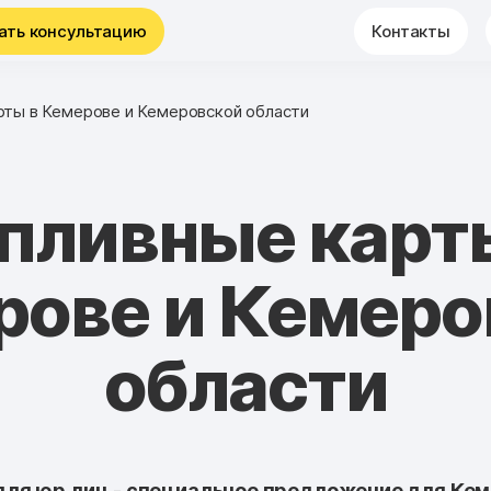
ать консультацию
Контакты
рты в Кемерове и Кемеровской области
пливные карт
рове и Кемеро
области
ля юр лиц - специальное предложение для Кем