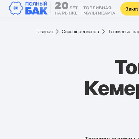
Заказ
Главная
Список регионов
Топливные ка
То
Кеме
Топливные карты д