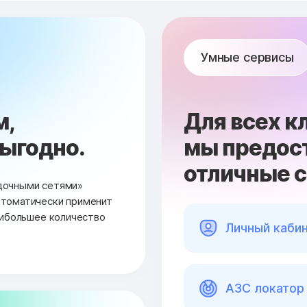
Умные сервисы
м,
Для всех к
выгодно.
мы предос
отличные 
дочными сетями»
втоматически применит
аибольшее количество
Личный каби
АЗС локатор 