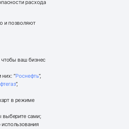
опасности расхода
но и позволяют
 чтобы ваш бизнес
них: “
Роснефть
”,
фтегаз
”,
карт в режиме
ы выберите сами;
о использования