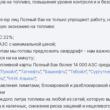
ов на топливо, повышения уровня контроля и и без
я юр лиц Полный бак не только упрощают работу, 
ную экономию на топливе:
С 22%;
АЗС с минимальной ценой;
там мы готовы предложить овердрафт - нам важно
ся ни на минуту;
опливной карты Полный Бак более 14 000 АЗС среди 
“
Лукойл
”, “
Татнефть
”, “
Башнефть
”, “
Тебойл
”, “
Сургутне
ль
”, “
ННК Альянс
”;
авления лимитами, блокировкой и разблокировкой 
ени
аждого литра топлива на любой из сетей, которую в
а в наличных, снижение риска хищений и нецелевог