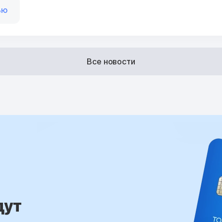
ью
Все новости
дут