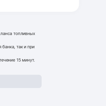
аланса топливных
банка, так и при
ечение 15 минут.