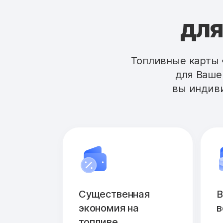
для
Топливные карты 
для Ваше
вы индиви
Существенная
В
экономия на
в
топливе