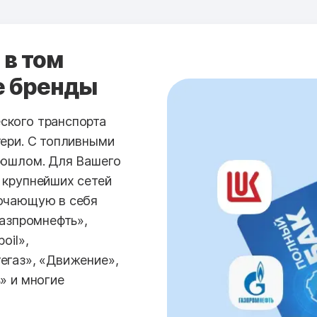
 в том
е бренды
ского транспорта
тери. С топливными
рошлом. Для Вашего
 крупнейших сетей
лючающую в себя
Газпромнефть»,
oil»,
егаз», «Движение»,
» и многие