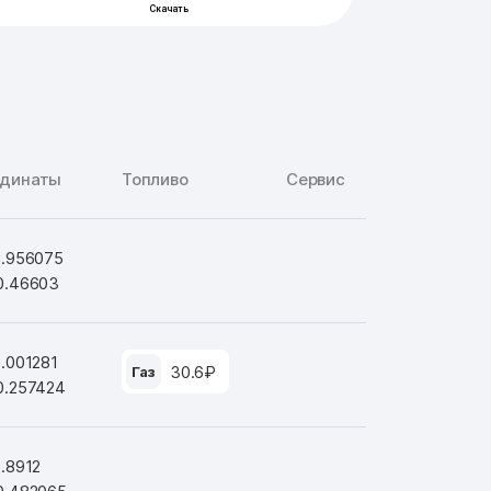
рдинаты
Топливо
Сервис
9.956075
0.46603
0.001281
30.6₽
Газ
0.257424
9.8912