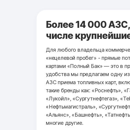
Более 14 000 АЗС,
числе крупнейши
Для любого владельца коммерче
«нецелевой пробег» - прямые по
картами «Полный Бак» — это в п
удобства мы предлагаем одну из
АЗС приема топливных карт, вк
такие бренды как: «Роснефть», «
«Лукойл», «Сургутнефтегаз», «Teb
«Нефтьмагистраль», «Сургутнефт
«Альянс», «Башнефть», «Татнефть
многие другие.