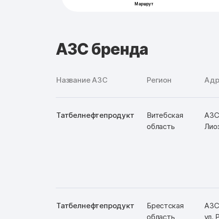
АЗС бренда
Название АЗС
Регион
Адр
Татбелнефтепродукт
Витебская
АЗС
область
Лиоз
Татбелнефтепродукт
Брестская
АЗС
область
ул.