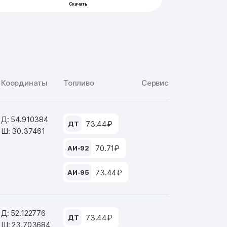
Координаты
Топливо
Сервис
Д: 54.910384
73.44₽
ДТ
Ш: 30.37461
70.71₽
АИ-92
73.44₽
АИ-95
Д: 52.122776
73.44₽
ДТ
Ш: 23.703684