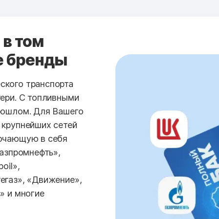
 в том
е бренды
ского транспорта
тери. С топливными
рошлом. Для Вашего
 крупнейших сетей
лючающую в себя
Газпромнефть»,
oil»,
егаз», «Движение»,
» и многие