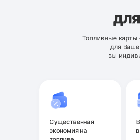
для
Топливные карты 
для Ваше
вы индиви
Существенная
В
экономия на
в
топливе