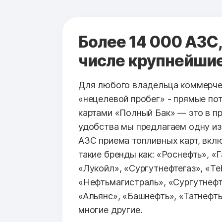
Более 14 000 АЗС,
числе крупнейши
Для любого владельца коммерче
«нецелевой пробег» - прямые по
картами «Полный Бак» — это в п
удобства мы предлагаем одну из
АЗС приема топливных карт, вк
такие бренды как: «Роснефть», «
«Лукойл», «Сургутнефтегаз», «Teb
«Нефтьмагистраль», «Сургутнефт
«Альянс», «Башнефть», «Татнефть
многие другие.