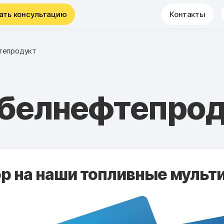
ать консультацию
Контакты
тепродукт
белнефтепро
 на наши топливные мульти