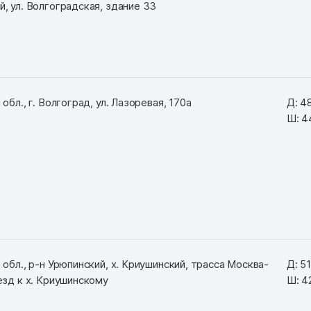
, ул. Волгоградская, здание 33
обл., г. Волгоград, ул. Лазоревая, 170а
Д: 4
Ш: 4
обл., р-н Урюпинский, х. Криушинский, трасса Москва-
Д: 5
езд к х. Криушинскому
Ш: 4