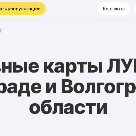
ать консультацию
Контакты
С
вные карты ЛУ
раде и Волгог
области