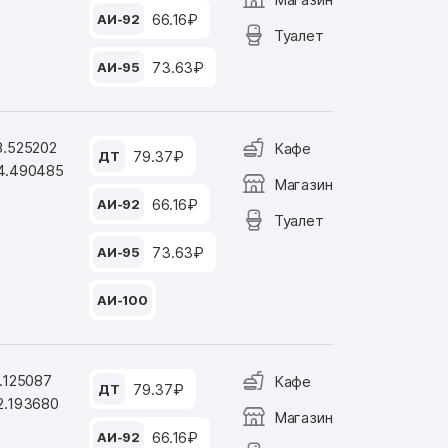
66.16₽
АИ-92
Туалет
73.63₽
АИ-95
8.525202
Кафе
79.37₽
ДТ
4.490485
Магазин
66.16₽
АИ-92
Туалет
73.63₽
АИ-95
АИ-100
1.125087
Кафе
79.37₽
ДТ
2.193680
Магазин
66.16₽
АИ-92