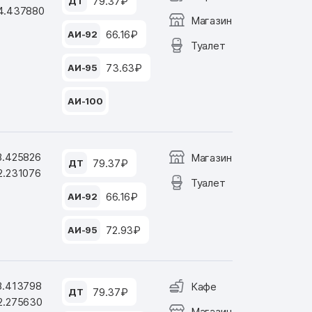
79.37₽
ДТ
4.437880
Магазин
66.16₽
АИ-92
Туалет
73.63₽
АИ-95
АИ-100
8.425826
Магазин
79.37₽
ДТ
2.231076
Туалет
66.16₽
АИ-92
72.93₽
АИ-95
8.413798
Кафе
79.37₽
ДТ
2.275630
Магазин