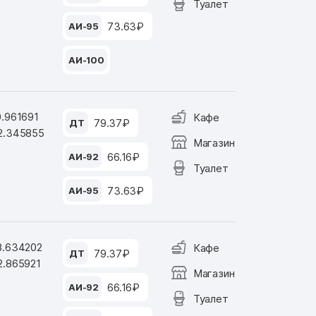
Туалет
73.63₽
АИ-95
АИ-100
0.961691
Кафе
79.37₽
ДТ
2.345855
Магазин
66.16₽
АИ-92
Туалет
73.63₽
АИ-95
8.634202
Кафе
79.37₽
ДТ
2.865921
Магазин
66.16₽
АИ-92
Туалет