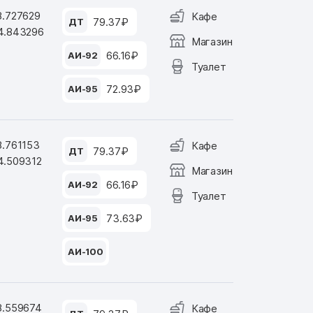
8.727629
Кафе
79.37₽
ДТ
4.843296
Магазин
66.16₽
АИ-92
Туалет
72.93₽
АИ-95
8.761153
Кафе
79.37₽
ДТ
4.509312
Магазин
66.16₽
АИ-92
Туалет
73.63₽
АИ-95
АИ-100
8.559674
Кафе