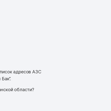
Список адресов АЗС
Бак”.
анской области?