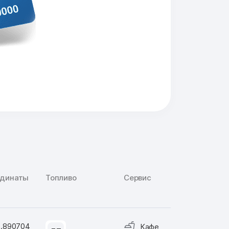
рдинаты
Топливо
Сервис
8.890704
Кафе