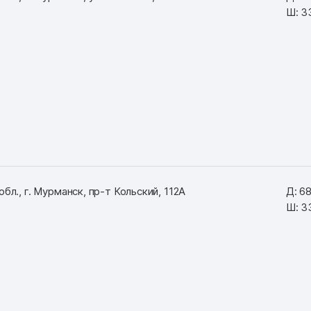
Ш: 3
бл., г. Мурманск, пр-т Кольский, 112А
Д: 6
Ш: 3