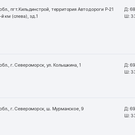
бл., пгт.Кильдинстрой, территория Автодороги Р-21
Д: 6
й км (слева), зд.1
Ш: 3
бл., г. Североморск, ул. Колышкина, 1
Д: 6
Ш: 3
бл., г. Североморск, ш. Мурманское, 9
Д: 6
Ш: 3