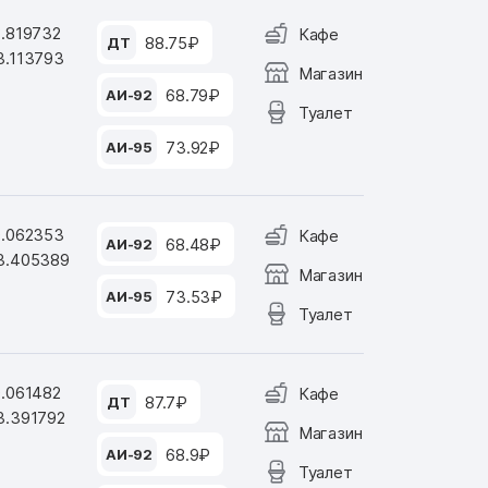
8.819732
Кафе
88.75₽
ДТ
3.113793
Магазин
68.79₽
АИ-92
Туалет
73.92₽
АИ-95
9.062353
Кафе
68.48₽
АИ-92
3.405389
Магазин
73.53₽
АИ-95
Туалет
9.061482
Кафе
87.7₽
ДТ
3.391792
Магазин
68.9₽
АИ-92
Туалет