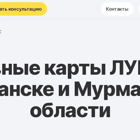
ать консультацию
Контакты
С
вные карты ЛУ
нске и Мурм
области