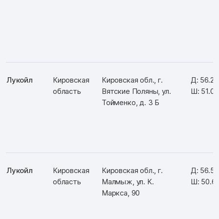
Лукойл
Кировская
Кировская обл., г.
Д: 56.2
область
Вятские Поляны, ул.
Ш: 51.0
Тойменко, д. 3 Б
Лукойл
Кировская
Кировская обл., г.
Д: 56.5
область
Малмыж, ул. К.
Ш: 50.6
Маркса, 90