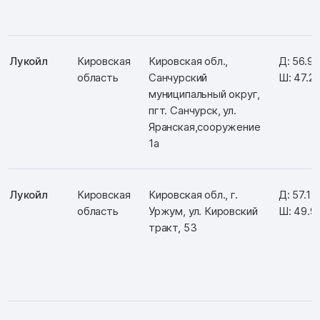
Лукойл
Кировская
Кировская обл.,
Д: 56.9
область
Санчурский
Ш: 47.2
муниципальный округ,
пгт. Санчурск, ул.
Яранская,сооружение
1а
Лукойл
Кировская
Кировская обл., г.
Д: 57.1
область
Уржум, ул. Кировский
Ш: 49.9
тракт, 53