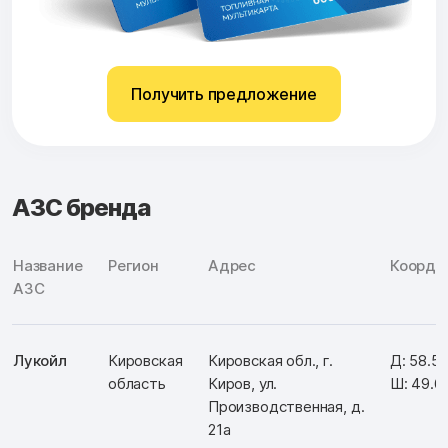
Получить предложение
АЗС бренда
Название
Регион
Адрес
Коорди
АЗС
Лукойл
Кировская
Кировская обл., г.
Д: 58.5
область
Киров, ул.
Ш: 49.6
Производственная, д.
21а