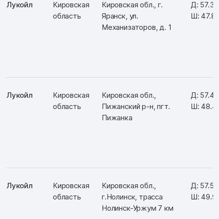
Лукойл
Кировская
Кировская обл., г.
Д: 57.3
область
Яранск, ул.
Ш: 47.8
Механизаторов, д. 1
Лукойл
Кировская
Кировская обл.,
Д: 57.4
область
Пижанский р-н, пгт.
Ш: 48.4
Пижанка
Лукойл
Кировская
Кировская обл.,
Д: 57.5
область
г.Нолинск, трасса
Ш: 49.9
Нолинск-Уржум 7 км