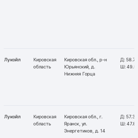
Лукойл
Кировская
Кировская обл., р-н
Д: 58.7
область
Юрьянский, д.
Ш: 49.5
Нижняя Горца
Лукойл
Кировская
Кировская обл., г.
Д: 57.31
область
Яранск, ул.
Ш: 47.8
Энергетиков, д. 14