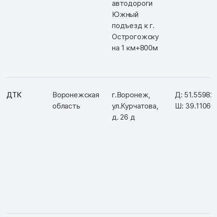
автодороги
Южный
подъезд к г.
Острогожску
на 1 км+800м
ДТК
Воронежская
г.Воронеж,
Д: 51.55982
область
ул.Курчатова,
Ш: 39.11060
д. 26 д