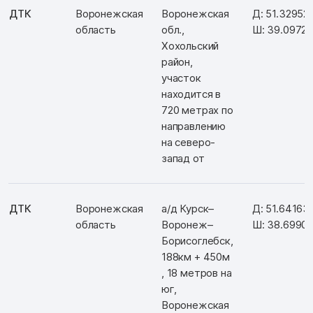
ДТК
Воронежская
Воронежская
Д: 51.32952
область
обл.,
Ш: 39.0972
Хохольский
район,
участок
находится в
720 метрах по
направлению
на северо-
запад от
ДТК
Воронежская
а/д Курск–
Д: 51.64163
область
Воронеж–
Ш: 38.6990
Борисоглебск,
188км + 450м
, 18 метров на
юг,
Воронежская