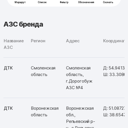
АЗС бренда
Название
Регион
Адрес
Координат
АЗС
ДТК
Смоленская
Смоленская
Д: 54.94130
область
область,
Ш: 33.3086
г.Дорогобуж
АЗС №4
ДТК
Воронежская
Воронежская
Д: 51.08727
область
обл.,
Ш: 38.6547
Репьевский р-
н , с.Репьевка,