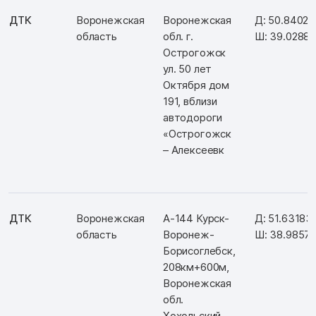
ДТК
Воронежская
Воронежская
Д: 50.84028
область
обл. г.
Ш: 39.0288
Острогожск
ул. 50 лет
Октября дом
191, вблизи
автодороги
«Острогожск
– Алексеевк
ДТК
Воронежская
А-144 Курск-
Д: 51.63183
область
Воронеж-
Ш: 38.9857
Борисоглебск,
208км+600м,
Воронежская
обл.
Хохольский