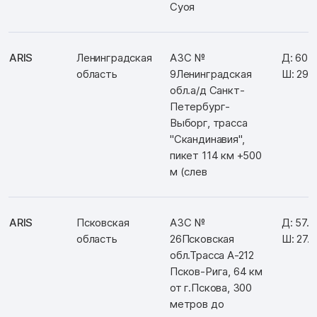
Суоя
ARIS
Ленинградская
АЗС №
Д: 60.
область
9Ленинградская
Ш: 29.
обл.а/д Санкт-
Петербург-
Выборг, трасса
"Скандинавия",
пикет 114 км +500
м (слев
ARIS
Псковская
АЗС №
Д: 57.
область
26Псковская
Ш: 27.
обл.Трасса А-212
Псков-Рига, 64 км
от г.Пскова, 300
метров до