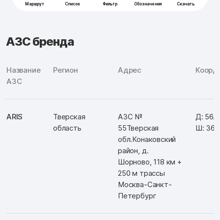
АЗС бренда
Название
Регион
Адрес
Коорд
АЗС
ARIS
Тверская
АЗС №
Д: 56.
область
55Тверская
Ш: 36.
обл.Конаковский
район, д.
Шорново, 118 км +
250 м трассы
Москва-Санкт-
Петербург