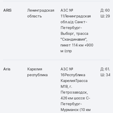
ARIS
Ленинградская
АЗС №
Д: 60.
область
11Ленинградская
Ш: 29.
обл.а/д Санкт-
Петербург-
Выборг, трасса
"Скандинавия",
пикет 114 км +900
м (спр
Aris
Карелия
АЗС №
Д: 61.8
республика
16Республика
Ш: 34.
КарелияТрасса
М18, г.
Петрозаводск,
426 км шоссе С-
Петербург-
Мурманск (10 км